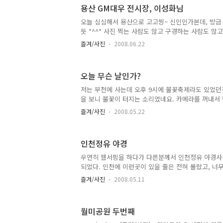
노바디를 모델들이 공연해 줬는데 재미있는 행사였다.
용산 GM대우 전시장, 이성화님
쪽에서 간신히 찍었다. 다른 사람의 뒷 모습은 ..
오늘 심심해서 용산으로 고고씽~ 신인인가본데, 방금 
듯 *^^* 사진 찍는 사람도 많고 구경하는 사람도 많
GM대우에도 광고효과가 있으면 서로에게 좋은 이벤
즐겨/사진
2008.06.22
이런 행사가 있으련지는 모르겠지만, 자주 좀 해주면 
뷰는 방금 찾은 것 나도 이거 인터뷰하는 것 보기는 
심이 없었음. 팬카페에서 촬영했나 봄
오늘 무슨 날인가?
저는 부천에 사는데 오후 9시에 불꽃축제라도 있었던
을 보니 불꽃이 터지는 소리였네요. 카메라를 꺼내서 한
좀 더 높은 층에 살면 좋았을것을...
즐겨/사진
2008.05.22
인천정유 야경
우연히 웹서핑을 하다가 다른분께서 인천정유 야경사
되었다. 인천에 이런곳이 있을 줄은 전혀 몰랐고, 너
전해보기로 결심하고 인천으로 향함. 인천정유 주변을
즐겨/사진
2008.05.11
어야 하는지를 찾기 위해서 약 1시간을 돌아다녔다. 
은 곳을 찾기란 쉽지 않았고 돌아다니다 보니 길은 잘
몇채가 모여있는 동네도 있었음 아무튼 돌아다닌 결과
월미공원 두번째
서 찍긴 했다. 대다수의 분들이 찍으신 위치를 찾아서