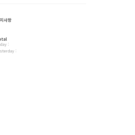
지사항
otal
day :
sterday :