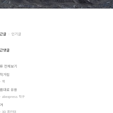
근글
인기글
근댓글
류 전체보기
적거림
책
름대로 유용
aliexpress 직구
겨
3D 프린터