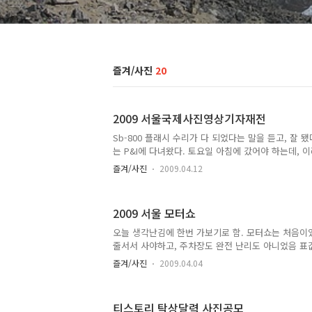
즐겨/사진
20
2009 서울국제사진영상기자재전
Sb-800 플래시 수리가 다 되었다는 말을 듣고, 잘
는 P&I에 다녀왔다. 토요일 아침에 갔어야 하는데, 
갔더니만 사람들 정말 많았다 -_-; 대형 카메라 제조
즐겨/사진
2009.04.12
자, 프린터, 가방 및 삼각대, 렌즈, 인화지등을 판매하
관심 있을 뿐 나머지는 관심이 없는 분야라서 대강 둘
서 사진도 못 찍었음. 지난주 모터쇼에 갔을 때와는 차
2009 서울 모터쇼
음. 특히 모델들 있는 곳 ^^; 시그마 200-500m F2
가 포커스도 매우 잘 맞고, 다음 기회에는 좀 더 자세
오늘 생각난김에 한번 가보기로 함. 모터쇼는 처음이
도 기다리는 사람이 많아서 두어번 찍어보고 내려와야 
줄서서 사야하고, 주차장도 완전 난리도 아니었음 표
가능한 것이라서 다음날 보고 싶으면 또 다시 표를 구
즐겨/사진
2009.04.04
안그랬던 것 같은데 -_-; 가장 괜찮았던 부스는 GM
히 하는데 대우차에 대한 선입견도 바뀌고 인지도도
인 희망사항이 생김. 새로나올 마티즈랑 트랜스포머 예
티스토리 탁상달력 사진공모
리고 그룹이름은 모르겠지만 여자 3분이서 나오셔서 