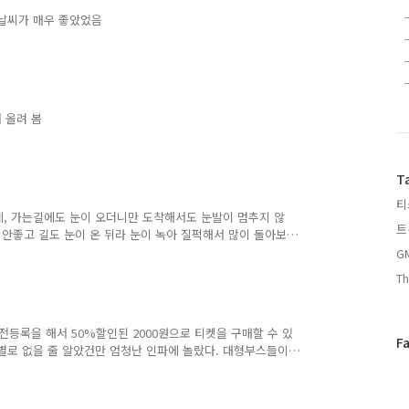
별다른 볼거리는 없음. 사진
 날씨가 매우 좋았었음
 모델만 나온 사진으로 올
 올려 봄
T
티
데, 가는길에도 눈이 오더니만 도착해서도 눈발이 멈추지 않
트
도 안좋고 길도 눈이 온 뒤라 눈이 녹아 질퍽해서 많이 돌아보
보고 오려고 했으나, 그냥 빨리 돌아왔다. 다음에 가게되면 그 땐
G
의 사진들.. 눈이 온 뒤라 나름 운치있다. 낙옆이 더 많았
Th
전등록을 해서 50%할인된 2000원으로 티켓을 구매할 수 있
페
F
이 별로 없을 줄 알았건만 엄청난 인파에 놀랐다. 대형부스들이
이
배치보다는 작은 규모의 부스와 큰 부스를 함께 섞어 놓으면
스
같다는 생각이 들었다. 게임을 직접 해보려고 해도 줄이 길
북
어져서 구경만 하다가 왔다. SK텔레콤 부스에서는 어쩌다와