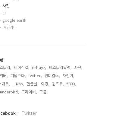
사진
CF
google earth
아무거나
ag
스토리,
레이싱걸,
e-trayz,
티스토리달력,
사진,
위터,
기념주화,
twitter,
원더걸스,
자전거,
M대우,
,
Nas,
한글날,
야경,
윈도우,
5800,
underbird,
드라이버,
구글,
acebook
Twitter