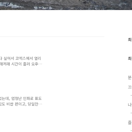
최
최
근
글
과
 됐다 싶어서 코엑스에서 열리
최
인
이래저래 시간이 흘러 오후에
기
사 외의 부스들은 대부분 액
글
는데, 사실 삼각대, 렌즈만
분
러봤음. 사람이 너무 많아
원이 다름.. 너무 사람 많
끄
.8 렌즈는 정말 크더라. 게다
히 살펴봤으면 좋겠음. 이것
었는데, 엄청난 인파로 표도
했..
값도 비싼 편이고, 당일만
나
매해야 함. 다른 전시회는
대우임. 이렇게 마케팅을 열심
 좋아지면 좋겠다는 개인적
즐
고편까지~~~ 쵝오~~~~ 그
공연하시는 것도 인상 깊었