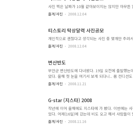
음. 다른 업체들은 뭐 차에 그냥 모델들 세워놓고,, 
사진 찍은 날짜가 10월 같아보이지는 않지만 아무튼
배경에 다른 사람 얼굴이 나온것은 올리기 꺼림직해서
즐겨/사진
2008.12.04
려 봄. ..
티스토리 탁상달력 사진공모
개인적으로 괜찮다고 생각되는 사진 중 몇개만 추려서
즐겨/사진
2008.12.04
변산반도
부안군 변산반도에 다녀왔다. 19일 오전에 출발했는
았다. 올해 첫 눈을 여기서 보게 되다니.. 몸 컨디션
지는 못했다. 하필 이 때 눈이 와서.. -_- 일몰을 
즐겨/사진
2008.11.21
구석구석 다 살펴볼 예정. 아래는 적벽강과 낙조대 근처
으면 더 멋졌을텐데...
G-star (지스타) 2008
작년에 이어 올해에도 지스타에 가 봤다. 이번에는 사
었다. 어제(16일)에 갔는데 비도 오고 해서 사람들
한쪽에 있고 다른쪽은 작은 부스들만 있는데, 이런 
즐겨/사진
2008.11.16
작은 부스의 업체들도 한번 씩 둘러보게 되어 좋을것 
게 늘어서 있어서 시간도 별로 없고 해서 그냥 좀 떨