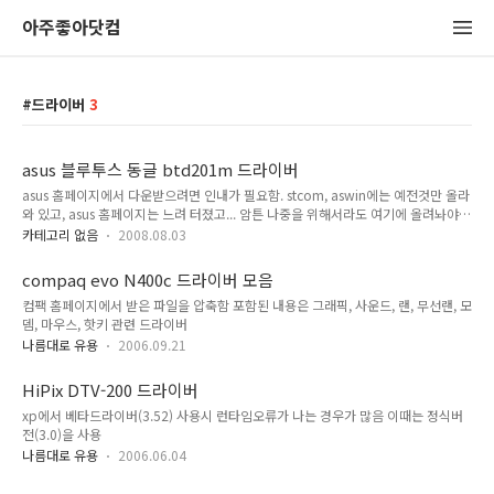
아주좋아닷컴
드라이버
3
asus 블루투스 동글 btd201m 드라이버
asus 홈페이지에서 다운받으려면 인내가 필요함. stcom, aswin에는 예전것만 올라
와 있고, asus 홈페이지는 느려 터졌고... 암튼 나중을 위해서라도 여기에 올려놔야겠
음 버젼은 5.1.0.4500, 2008/02/21 용량이 크니 올리기가 좀 힘들긴 하구만..
카테고리 없음
2008.08.03
compaq evo N400c 드라이버 모음
컴팩 홈페이지에서 받은 파일을 압축함 포함된 내용은 그래픽, 사운드, 랜, 무선랜, 모
뎀, 마우스, 핫키 관련 드라이버
나름대로 유용
2006.09.21
HiPix DTV-200 드라이버
xp에서 베타드라이버(3.52) 사용시 런타임오류가 나는 경우가 많음 이때는 정식버
전(3.0)을 사용
나름대로 유용
2006.06.04