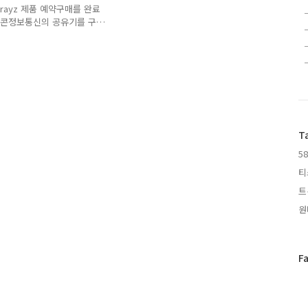
더들은 랜으로 묶여있는 PC에서
rayz 제품 예약구매를 완료
유니콘정보통신의 공유기를 구
 낭패를 봐서 내겐 유니콘
 제품을 예약구매 한 이유
 메인보드의 S-ATA 슬롯은
부분이 있었고, 또한 NAS는
적 시놀로지 제품을 구입하고
장 좋은 점은 PC를 켜 놓
내 경우 데스..
T
58
티
트
원
페
F
이
스
북