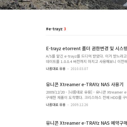
e-trayz
3
E-trayz etorrent 폴더 권한변경 및 시
A/S를 맡긴 e-trayz를 드디어 받았다. 이거 받느
데이트를 1.0.0.4 버전까지 마치고 사용해보니 이
도의 설정없이 사용할 수 있다. torrent 를 많이 
나름대로 유용
2010.03.07
되는지 봤더니만 파일 소유권이 모두 root로 되어 
도 파일삭제가 가능함 ssh 접속 후 sudo bash cd /home
torrent 는 불안하다. 그 이유는 다운로드 되는 과
유니콘 Xtreamer e-TRAYz NAS 사용기
2009/12/20 - [나름대로 유용] - 유니콘 Xtreamer
구매한 제품이 도착했다. 크리스마스 전에 HDD를 구
을 하지 못해 오늘 용산에 가서 직접 사왔다. 시게이트 1.
나름대로 유용
2009.12.26
으로 두 개 구입함. 295000원 지출 (147500 x 2
을 완료. 하드 설치 및 설정들은 생각보다 쉬움. 설정
몇가지 불만족스러운 부분이 있다. 1. 웹서버 성능이
유니콘 Xtreamer e-TRAYz NAS 예약구
이지도 금방 열리지 않고 한참동안 로딩을 기다려야 한