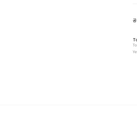
트
위
터
플
공
러
그
인
방
T
To
문
자
Ye
수