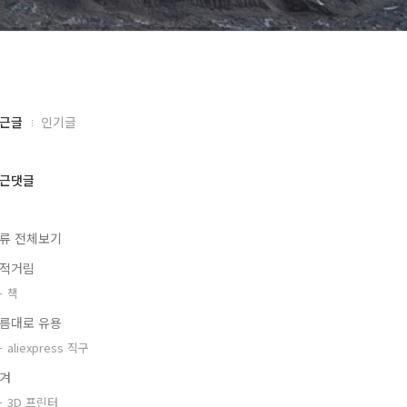
근글
인기글
근댓글
류 전체보기
적거림
책
름대로 유용
aliexpress 직구
겨
3D 프린터