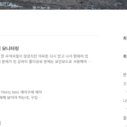
최
최
근
스템 모니터링
글
과
라고 참 우여곡절이 많았지만 아무튼 다시 받고 나서 펌웨어 업
최
인
전에 문제가 된 삼바의 폴더공유 문제는 보안모드로 사용해여 별
기
사용하는데, 토런트 다운로드 폴더는 파일 삭제가 안되어 왜 안
글
있었다. SSH로 접속하여 아래처럼 설정하면 윈도우탐색기에서
분
/Public chown root:etrayz eTorrent exit아직도 e-
정도 명확치 않고 다운로드가 끝난 항목도 나중에 보..
끄
 e-TRAYz NAS 예약구매 예약
매해 놨어야 하는데, 구입
나
5TB ST31500341AS
) 아무튼 하드를 장착하고 설정
이 완료 된 후 사용해보니
즐
 생각보다 좋지 않음, 설정페
매
다. 2. 공용폴더의 권한설