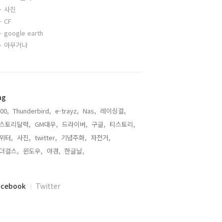
사진
CF
google earth
아무거나
ag
00,
Thunderbird,
e-trayz,
Nas,
레이싱걸,
스토리달력,
GM대우,
드라이버,
구글,
티스토리,
위터,
사진,
twitter,
기념주화,
자전거,
더걸스,
윈도우,
야경,
한글날,
,
acebook
Twitter