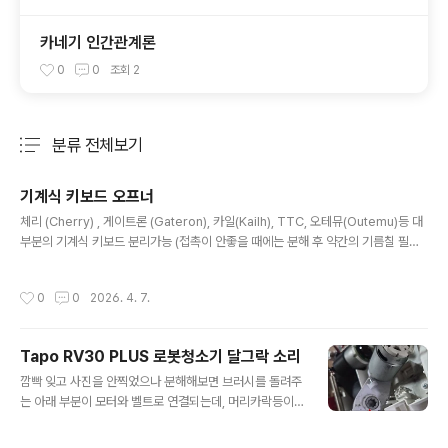
카네기 인간관계론
0
0
조회
2
분류 전체보기
주요 글 목록
기계식 키보드 오프너
글 내용
체리 (Cherry) , 게이트론 (Gateron), 카일(Kailh), TTC, 오테뮤(Outemu)등 대
부분의 기계식 키보드 분리가능 (접촉이 안좋을 때에는 분해 후 약간의 기름칠 필요)
알루미늄으로 되어 있어서 분실하지 않는 한 거의 영구적 사용 가능https://s.click.
aliexpress.com/e/_c3SqddrL Switch Opener For Mechanical Keyboa
작성시간
0
0
2026. 4. 7.
rd 3 in 1 Aluminum Alloy Magnetic TTC Cherry MX Gateron Kailh Box
Outemu Switches Tester - AlSmarter Shopping, Better Living! Aliexp
ress.comwww.aliexpress.com
Tapo RV30 PLUS 로봇청소기 달그락 소리
글 내용
깜빡 잊고 사진을 안찍었으나 분해해보면 브러시를 돌려주
는 아래 부분이 모터와 벨트로 연결되는데, 머리카락등이
들어가서 꼬이고 갈리면서 먼지가 많이 생성되고 기어와
고정봉 사이에도 머리카락이 많이 꼬여있어서 소음 발생원