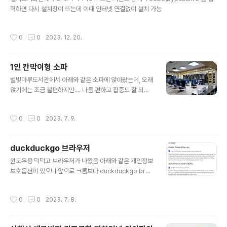
력하면 다시 설치창이 뜨는데 이때 인터넷 연결없이 설치 가능
작성시간
0
0
2023. 12. 20.
1인 칸막이형 소파
글 내용
별빛마루도서관에서 아래와 같은 소파에 앉아봤는데, 오래
앉기에는 조금 불편하지만.... 나름 편하고 집중도 잘 되는
듯 무슨 소파인가 찾아봤는데, 아래와 같이 중국산이네 htt
ps://search.shopping.naver.com/catalog/40806
작성시간
0
0
2023. 7. 9.
551189?query=%EC%82%AC%EC%83%9D%E
D%99%9C%EB%B3%B4%ED%98%B8%20%E
C%87%BC%ED%8C%8C&NaPm=ct%3Dljuyckg
duckduckgo 브라우저
8%7Cci%3D4893aace4e773290df187fe02de
글 내용
e9f8e2ede9472%7Ctr%3Dslsl%7Csn%3D956
윈도우용 덕덕고 브라우저가 나왔음 아래와 같은 개인정보
94%7Chk%3Dec4172686b68d6ef931e93c985
보호옵션이 있으니 앞으로 크롬보다 duckduckgo bro
9a0677b2a934f8 디자인 소파 의자 등이 인테리어 사
wser 를 사용할 일이 많을 듯 edge 기반이고, 아직 플러
생활 보호 : 네이버 쇼핑 se..
그인이나 팝업차단 같은 기능들은 제공되지 않는 beta 이
작성시간
0
0
2023. 7. 8.
지만 차츰 개선될 듯 다운로드는 아래 링크 https://duck
duckgo.com/windows?ref=duckduckgo Downlo
ad DuckDuckGo for Windows (beta) The "easy