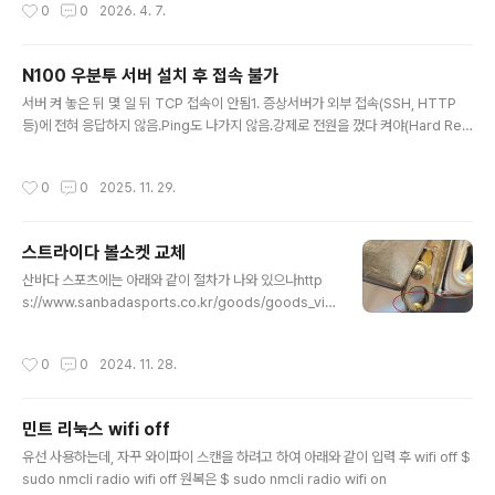
작성시간
0
0
2026. 4. 7.
인이 됨 분해 후 청소하면 소음이 없어지고 벨트가 끊어지
거나 너무 오염이 많이 되어 있다면 아래 제품을 구입하여
모터 전체 교체https://s.click.aliexpress.com/e/_c4
N100 우분투 서버 설치 후 접속 불가
1mScLf Robot Cleaner Main Roller Brush Motor f
글 내용
or TP-link TAPO RV10/RV20/RV30 Plus Robotic
서버 켜 놓은 뒤 몇 일 뒤 TCP 접속이 안됨1. 증상서버가 외부 접속(SSH, HTTP
Vacuum Cleaner Part Brush Motor Accessories
등)에 전혀 응답하지 않음.Ping도 나가지 않음.강제로 전원을 껐다 켜야(Hard Reb
-Smarter Shopping, Better Living! A..
oot) 다시 접속 가능.2. 원인 분석 (로그 확인)재부팅 직후, 시스템이 멈췄던 시점의
로그를 확인하기 위해 journalctl 명령어를 사용Bash # 직전 부팅(-b -1)의 로그
작성시간
0
0
2025. 11. 29.
끝부분(-e) 확인sudo journalctl -b -1 -e발견된 핵심 에러 로그:Plaintext ubu
ntu kernel: EDAC igen6 MC0: HANDLING IBECC MEMORY ERROR분석
결과: N100 CPU(Alder Lake-N)의 IBECC(In-Band ECC) 기능이 일반 램(No
스트라이다 볼소켓 교체
n-ECC)과 충돌하거나, 리..
글 내용
산바다 스포츠에는 아래와 같이 절차가 나와 있으나http
s://www.sanbadasports.co.kr/goods/goods_vie
w.php?goodsNo=6592 Ballsocket Set(주)산바다
스포츠www.sanbadasports.co.kr 브레이크 와이어
작성시간
0
0
2024. 11. 28.
분리방법이 안나와 있어서 아래 절차를 따름https://ww
w.strida.nl/en/knowledge-base/how-to-replace
-the-ball-socket-of-a-strida-folding-bike/?srsl
민트 리눅스 wifi off
tid=AfmBOoowUdxH8_JD3Nvsx5Kr5Ob3gVqa7
글 내용
1TnPPPFT445Yi-1s79gc5Ts How to replace the
유선 사용하는데, 자꾸 와이파이 스캔을 하려고 하여 아래와 같이 입력 후 wifi off $
ball socket of a STRIDA folding bike? - STRID..
sudo nmcli radio wifi off 원복은 $ sudo nmcli radio wifi on