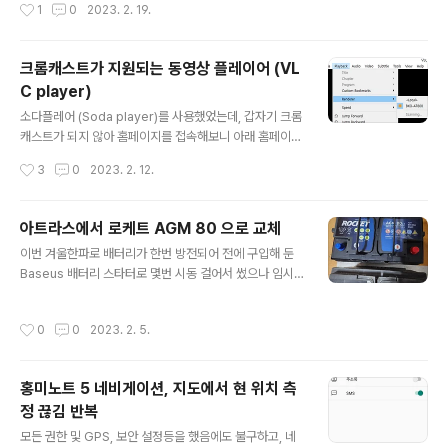
작성시간
1
0
2023. 2. 19.
였음 장치관리자에서는 아래와 같이 그래픽 장치가 2개로
나오는데, 이상하게 모니터 1은 인식하지 못함 결론은 그래
픽 카드의 primary 설정이 ext로 되어있는게 문제였고, P
크롬캐스트가 지원되는 동영상 플레이어 (VL
rimary video adaptor를 아래와 같이 Int Graphics
C player)
로 설정하면 부팅 시 내장그래픽 카드에 연결된 모니터가
글 내용
먼저 켜지고, 1660에 연결된 모니터가 켜짐
소다플레어 (Soda player)를 사용했었는데, 갑자기 크롬
캐스트가 되지 않아 홈페이지를 접속해보니 아래 홈페이지
가 접속이 안된다. https://www.sodaplayer.com/ 무
작성시간
3
0
2023. 2. 12.
슨 문제가 있나본데... 그래서 대안 프로그램을 찾아보니,
즐겨 사용하는 팟플레이어는 chromecast 지원이 안되는
것 같고 VLC player는 인터페이스나 메뉴 등이 세련되지
아트라스에서 로케트 AGM 80 으로 교체
않았지만 크롬캐스트는 아주 쉽게 사용이 가능하다 "VLC
글 내용
이번 겨울한파로 배터리가 한번 방전되어 전에 구입해 둔
플레이어 실행 후 아래와 같이 playback -> Renderer
Baseus 배터리 스타터로 몇번 시동 걸어서 썼으나 임시
선택 후 원하는 장치 선택" VLC 플레이어는 아래 사이트에
방편일 뿐이므로 교체 배터리 스타터는 2.2 디젤까지 해봤
서 다운로드 가능 http://www.videolan.org/ VLC: 공
는데 잘 됨 https://ko.aliexpress.com/item/100500
식 사이트 - 모든 OS의 무료 멀티미디어 솔루션! - Video
작성시간
0
0
2023. 2. 5.
1485082589.html?spm=a2g0o.productlist.mai
LAN 2022-11..
n.55.219666edlt9hI3&algo_pvid=18603957-4e
c9-415b-a851-46242821a3a7&algo_exp_id=1
홍미노트 5 네비게이션, 지도에서 현 위치 측
8603957-4ec9-415b-a851-46242821a3a7-27
정 끊김 반복
&pdp_ext_f=%7B%22sku_id%22%3A%221200
글 내용
0029322630117%22%7D&pdp_npi=2%40di
모든 권한 및 GPS, 보안 설정등을 했음에도 불구하고, 네