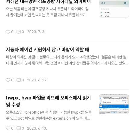
서해선 대곡방면 김포공항 지하터널 와이파이
button" for privacy, now on desktop duckduckg
글 내용
o.com
오늘 처음 타는데 김포공항 지나니 유플러스 와이파이 잠
시 끊기는데 kt만 접속되는 듯 조금 지나니 유플러스도 잘
되긴 함
작성시간
0
0
2023. 7. 3.
자동차 에어컨 시원하지 않고 바람이 약할 때
글 내용
바람이 약해진 것 같아 블로워 모터가 문제가 있나 추측했었는데, 결론은 에어컨 필
터에 먼지가 많이 쌓여서 그런 것임 에어컨 켜면 찬바람은 약하게나마 나오긴 했었음
필터를 갈기 전 무슨 문제인지 확인하고자 아래 내용들을 찾아봤는데, 우선적으로 해
야 할 일은 필터를 점검하고 먼지가 있으면 교체 후 다른 사항들을 점검해 보는게 신
작성시간
0
0
2023. 6. 27.
속한 방법일 듯 1. 컴프레셔 불량, 냉매 부족 점검은 업체 가서 해야 하고 2. 오토 에어
컨 자가진단은 아래 페이지를 참고 https://m.blog.naver.com/sinara9191/22
1954103215
hwpx, hwp 파일을 리브레 오피스에서 읽기
및 수정
글 내용
오픈소스인 libreoffice에서 사용이 가능한 hwpx를 읽을
수 있고 odt 파일로 변환해주는 extension 이 있음 이제
hwp는 사용하지 말고 hwpx를 사용해주세요 https://git
작성시간
0
0
2023. 6. 10.
hub.com/ebandal/H2Orestart GitHub - ebandal/