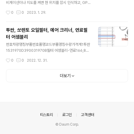
s%21USD%21119.98%2165.99%21%21..
비게이션이나 지도를 켜면 현 위치를 잠시 인식하고, GPS
연결이 끊긴 것 처럼 위치 갱신이 되었다 안되었다 하는 경
작성시간
0
0
2023. 1. 29.
우가 있음 처음에는 루팅해서 다른 커스텀 롬을 설치하려
고 했으나 unlock 하기도 번거롭기에 다른 방안이 있는지
찾아보니 아래 방법이 가장 간편하고 확실한 해결방법 이
투싼, 쏘렌토 오일필터, 에어 크리너, 연료필
었음 아마 홍미노트 5 뿐만 아니라 다른 샤오미 redmi se
터 어셈블리
ries의 MIUI를 사용하는 OS 폰에서도 동일하게 해결방법
글 내용
이 될 수 있을 듯 구글 play 설정에서 앱 권한 -> 위치를 활
번호차량명칭부품번호품명코드부품명칭수량가격계1투싼
성화 호기심에 chat GPT에 방법을 물어보니 아래와 같음
1531970D390031970B필터 어셈블리-연료166,880
If you are having GPS issues on your Xiaomi Re
66,8802투싼 1528113D310028113필터-에어 클리
작성시간
0
0
2022. 12. 31.
dmi Note 5, here are..
너17,7007,7003투싼 15263202F10026320A서비
스 키트－오일 필터16,0506,0504쏘렌토 1831970C5
95031970B필터 어셈블리-연료172,05072,0505쏘
더보기
렌토 1828113A920028113필터-에어 클리너19,1309,
1306쏘렌토 18263202F10026320A서비스 키트－
오일 필터16,0506,05010만 km 넘어가면 에어 플로우
센서 (281642F610, 281653A000) 및 부스트압력센
서 (392002F000)는 교체하는게 좋은 듯 https://ww
w.mobis-as.com/wp..
의안내
티스토리
로그인
고객센터
© Daum Corp.