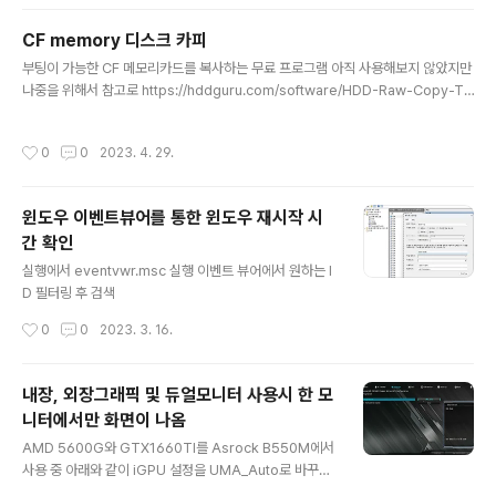
H2Orestart: 한컴파일을 LibreOffice에서 읽을 수 있도
록 하는 extension입니다. 한컴파일을 LibreOffice에서
CF memory 디스크 카피
읽을 수 있도록 하는 extension입니다. Contribute to
글 내용
부팅이 가능한 CF 메모리카드를 복사하는 무료 프로그램 아직 사용해보지 않았지만
ebandal/H2Orestart development by creating a
나중을 위해서 참고로 https://hddguru.com/software/HDD-Raw-Copy-To
n account on GitHub. github.com https://extensi
ol/ HDDGURU: HDD Raw Copy Tool HDD Raw Copy Tool HDD Raw Co
ons.libreoffice.org/en/extensions/..
py Tool – click to enlarge Developer: HDDGURU.COM License terms:
작성시간
0
0
2023. 4. 29.
Freeware Supported OS: MS Windows XP, Vista, 7, 8, Server 2003, 2
008, 2008R2 HDD Raw Copy Tool is a utility for low-level, sector-by
-sector hard disk duplication hddguru.com..
윈도우 이벤트뷰어를 통한 윈도우 재시작 시
간 확인
글 내용
실행에서 eventvwr.msc 실행 이벤트 뷰어에서 원하는 I
D 필터링 후 검색
작성시간
0
0
2023. 3. 16.
내장, 외장그래픽 및 듀얼모니터 사용시 한 모
니터에서만 화면이 나옴
글 내용
AMD 5600G와 GTX1660TI를 Asrock B550M에서
사용 중 아래와 같이 iGPU 설정을 UMA_Auto로 바꾸고,
내장그래픽을 모니터 1, 외장그래픽을 모니터 2에 연결하