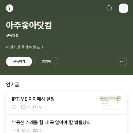
검색하기
티스토리
아주좋아닷컴
구독자
0
이것저것 올리는 블로그
구독하기
방명록
신고하기 레이어
열기
인기글
IPTIME 이지메시 설정
1
0
조회
6
부동산 거래를 할 때 꼭 알아야 할 법률상식
0
0
조회
2