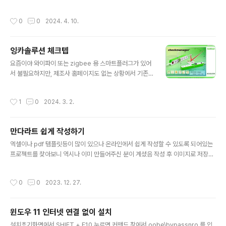
작성시간
0
0
2024. 4. 10.
잉카솔루션 체크텝
글 내용
요즘이야 와이파이 또는 zigbee 용 스마트플러그가 있어
서 불필요하지만, 제조사 홈페이지도 없는 상황에서 기존
에 가지고 있는 체크탭을 사용시 프로그램 설치하여 사용
하면, 절전 및 예약종료가 가능하므로 편리함 http://eco-
작성시간
1
0
2024. 3. 2.
brg.com/xe/powerstrip (주)잉카솔루션 - 에코브릿지
eco-brg.com
만다라트 쉽게 작성하기
글 내용
엑셀이나 pdf 템플릿등이 많이 있으나 온라인에서 쉽게 작성할 수 있도록 되어있는
프로젝트를 찾아보니 역시나 이미 만들어주신 분이 계셨음 작성 후 이미지로 저장하
여 윈도우 바탕화면에 두면 좋을 듯 https://github.com/ddongule/mandal-ar
t GitHub - ddongule/mandal-art: ✨ Plan your future with Mandal-art ✨
작성시간
0
0
2023. 12. 27.
✨ Plan your future with Mandal-art ✨. Contribute to ddongule/mandal
-art development by creating an account on GitHub. github.com
윈도우 11 인터넷 연결 없이 설치
글 내용
설치초기화면에서 SHIFT + F10 누르면 커맨드 창에서 oobe\bypassnro 를 입