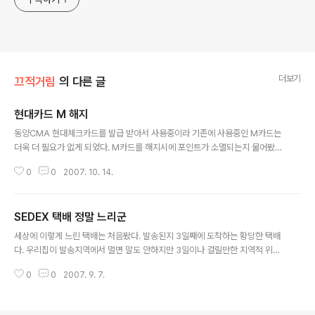
더보기
끄적거림
의 다른 글
현대카드 M 해지
글 내용
동양CMA 현대체크카드를 발급 받아서 사용중이라 기존에 사용중인 M카드는
더욱 더 필요가 없게 되었다. M카드를 해지시에 포인트가 소멸되는지 물어봤었
고 동양CMA체크카드로 M포인트가 적립되고 사용하는데 문제가 없다기에 해
0
0
2007. 10. 14.
지해달라고 상담원분께 말씀드렸더니 아무말 없이 처리해주셨다. 실은 속으로
해지하지 말라고 말씀하시면 어떻게 거부해야 하나 고민했었는데.. 현대카드를
사용하면서 느낀거는 M포인트는 정말 형편없지만 고객서비스나 처리면에서는
SEDEX 택배 정말 느리군
항상 신속하게 처리해주었다. 이 점만은 정말 칭찬하고 싶다. 이제 M포인트를
글 내용
포인트카드로 교환하면 현대카드 정리는 끝.
세상에 이렇게 느린 택배는 처음봤다. 발송된지 3일째에 도착하는 황당한 택배
다. 우리집이 발송지역에서 멀면 말도 안하지만 3일이나 걸릴만한 지역적 위치
는 아니다 -_- 그러고보니 다른 제품도 구입한게 있는데 이것도 SEDEX 택배더
0
0
2007. 9. 7.
니만 이건 내일 오면 발송 후 이틀만에 오는것임 보통 그날 보내면 다음날 받는
데 SEDEX택배는 하루가 더 늦는 굼뱅이 택배서비스 신규업체니까 경쟁을 위
해서 가격을 낮춰서 택배서비스를 제공할 것 같은데, 판매자 측에서는 당장은