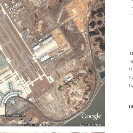
T
Th
티
Na
tw
페
F
이
스
북
트