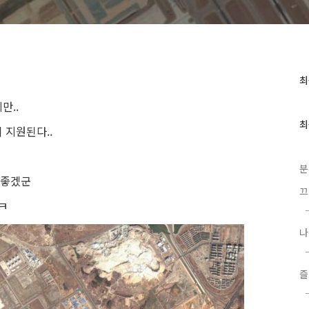
최
최
근
만..
글
과
최
 지원된다..
인
기
글
분
 좋겠군
끄
ㅋㅋ
나
즐