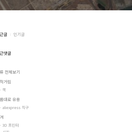
근글
인기글
근댓글
류 전체보기
적거림
책
름대로 유용
aliexpress 직구
겨
3D 프린터