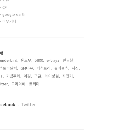
사진
CF
google earth
아무거나
ag
underbird,
윈도우,
5800,
e-trayz,
한글날,
스토리달력,
GM대우,
티스토리,
원더걸스,
사진,
s,
기념주화,
야경,
구글,
레이싱걸,
자전거,
itter,
드라이버,
트위터,
,
acebook
Twitter