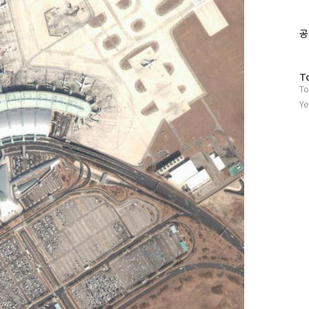
위
터
플
공
러
그
인
방
T
To
문
자
Ye
수