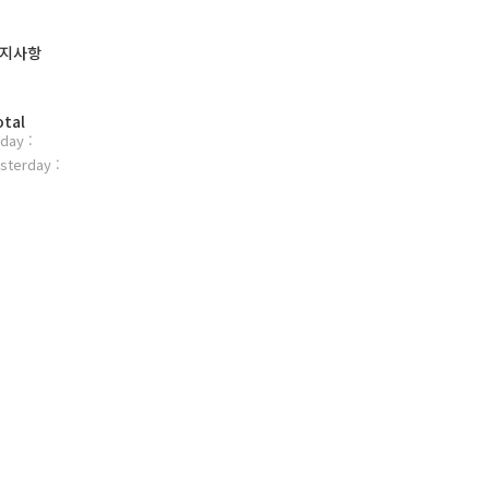
지사항
otal
day :
sterday :