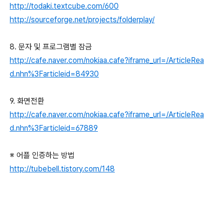
http://todaki.textcube.com/600
http://sourceforge.net/projects/folderplay/
8. 문자 및 프로그램별 잠금
http://cafe.naver.com/nokiaa.cafe?iframe_url=/ArticleRea
d.nhn%3Farticleid=84930
9. 화면전환
http://cafe.naver.com/nokiaa.cafe?iframe_url=/ArticleRea
d.nhn%3Farticleid=67889
※ 어플 인증하는 방법
http://tubebell.tistory.com/148