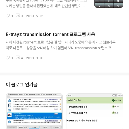
무료 국제통화인 1688-5959 서비스를 이용하다가 포즈
시키는 방법을 몰라서 답답했는데, 매우 간단한 방법이 있
었음. 전화번호 입력하는 키패드 부분에 * 키가 *+ 로 표시
3
0
2010. 5. 15.
되어 있는데 이것을 세번 누르면 포즈로 설정이 가능함. 즉
전화번호 입력 후 *** 을 입력하면 p로 바뀜
E-trayz transmission torrent 프로그램 사용
글 내용
자체 내장된 rtorrent 프로그램은 잘 받아지다가 도중에 먹통이 되고 웹브라우
저로 다운로드 상황을 모니터링 하기 힘들어 보니 transmission 토런트 프로
그램을 사용하라고 해서 사용해 봄 토런트 파일을 한번에 한개만 업로드가 가능
0
4
2010. 3. 10.
하여 다소 불편하지만 적어도 장비가 먹통은 되지 않으니 다행.. 잘 사용했다가
장비를 껏다가 켜니 데몬 실행이 되긴 하는데, 웹으로 접속이 안되어 설정파일
에 문제가 있나 싶어 수정함. /var/transmission/config/setting.json 파일
을 수정 후 아래 부분을 변경함 원래값 "bind-address-ipv4": "0.0.0.0", "r
pc-bind-address": "0.0.0.0", 수정값 "bind-address-ipv4": "*.*.*.*",
이 블로그 인기글
"..