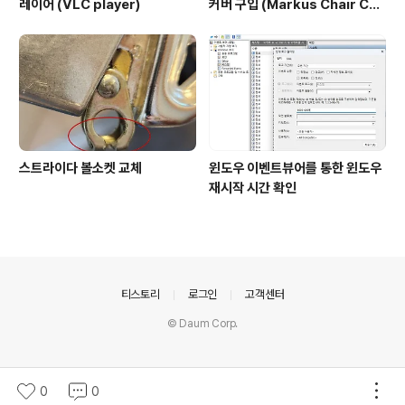
레이어 (VLC player)
커버 구입 (Markus Chair Cov
er)
스트라이다 볼소켓 교체
윈도우 이벤트뷰어를 통한 윈도우
재시작 시간 확인
의안내
티스토리
로그인
고객센터
© Daum Corp.
0
0