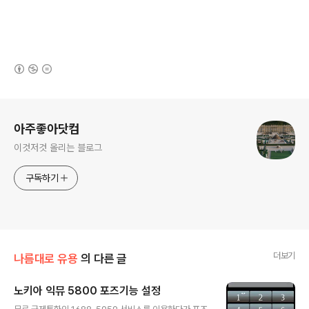
(새창열림)
로그 정보
아주좋아닷컴
이것저것 올리는 블로그
구독하기
더보기
나름대로 유용
의 다른 글
노키아 익뮤 5800 포즈기능 설정
글 내용