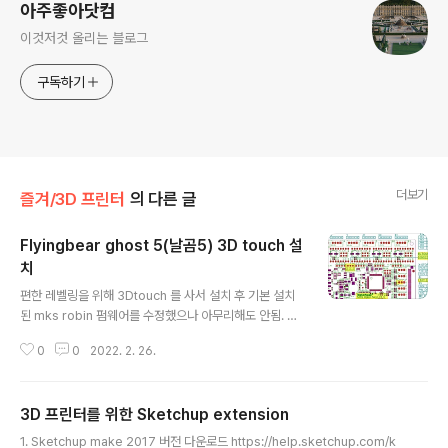
아주좋아닷컴
이것저것 올리는 블로그
구독하기
더보기
즐겨/3D 프린터
의 다른 글
Flyingbear ghost 5(날곰5) 3D touch 설
치
글 내용
편한 레벨링을 위해 3Dtouch 를 사서 설치 후 기본 설치
된 mks robin 펌웨어를 수정했으나 아무리해도 안됨. Z
min 스위치를 3D touch로 바꿨는데, 센서 프로빙이 x,y
0
0
2022. 2. 26.
모두 0,0 에서만 되니깐 3D touch 핀이 베드를 인식하지
못하고 노즐과 배드가 닿아 급하게 전원을 꺼야 했음. 문제
점 해결을 위해서 찾아본 바로는 marlin 펌웨어를 사용하
3D 프린터를 위한 Sketchup extension
면 된다고 함 (Klipper는 라즈베리파이가 필요하므로 제
글 내용
외) 날곰사고 후회한게 영문 커뮤니티는 별로 없고, 이탈리
1. Sketchup make 2017 버전 다운로드 https://help.sketchup.com/k