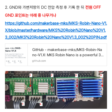
2. GND와 가변저항의 DC 전압 측정 후 기록 한 뒤
전원 OFF
GND 포인트는 아래 중 나무거나
https://github.com/makerbase-mks/MKS-Robin-Nano-V1.
X/blob/master/hardware/MKS%20Robin%20Nano%20V1.
3_002/MKS%20Robin%20Nano%20V1.3_002%20PIN.pdf
GitHub - makerbase-mks/MKS-Robin-Na
no-V1.X: MKS Robin Nano is a powerful 32
-bit 3D printer control board with STM32F
github.com
103VET6. Sup