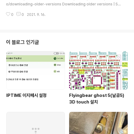
아, 러시아 커뮤니티가 그나마 활성화되어 있어 자료를 찾
o/downloading-older-versions Downloading older versions | Sk
기가 매우 힘들었음 내 프린터는 MKS Robin Nano V1.3
etchUp Help help.sketchup.com 2. STL확장기능 설치 https://github.
이 설치되어 있었고, 아래와 같이 PA8과 PA11을 사용함
0
0
2021. 9. 16.
com/SketchUp/sketchup-stl GitHub - SketchUp/sketchup-stl: A
(핀 순서 주의) https://github..
SketchUp Ruby Extension that adds STL (STereoLithography) fil
e format import and export. A SketchUp Ruby Extension that add
s STL (STereoLithography) file format i..
이 블로그 인기글
IPTIME 이지메시 설정
Flyingbear ghost 5(날곰5)
3D touch 설치