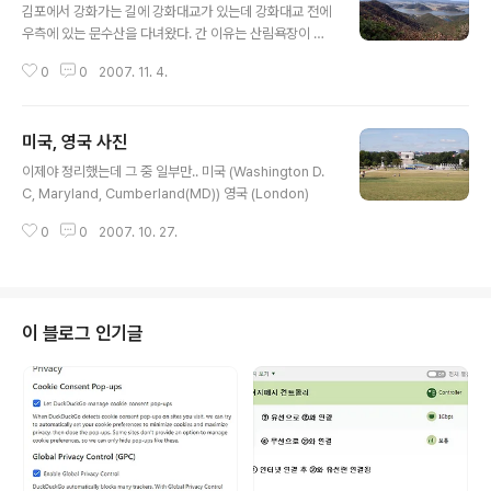
김포에서 강화가는 길에 강화대교가 있는데 강화대교 전에
우측에 있는 문수산을 다녀왔다. 간 이유는 산림욕장이 있
다고 해서 간 것이었는데 실질적으로 산림욕장은 그다지
0
0
2007. 11. 4.
크지 않고 별로 볼게 없다고 생각된다. 그래도 산에도 왔으
니 정상이나 한번 다녀와야 한다는 생각으로 정상까지 올
라갔다 왔는데 등산로는 작은 돌과 모래로 조금 미끄러운
미국, 영국 사진
편이지만 문수산성과 강화, 김포 시내를 한눈에 바라볼 수
글 내용
있는 멋진 전망과 붉은 단풍이 기억에 남는다. 아쉬운점은
이제야 정리했는데 그 중 일부만.. 미국 (Washington D.
등산로 안내표지가 있긴 하지만 조금 더 늘려줬으면 하는
C, Maryland, Cumberland(MD)) 영국 (London)
바램이 있다. 정상에서 내려오는 길에 문수사를 들리고 싶
어서 안내표지를 보고 가다보면 약간 헷갈리던더라... 뭐 나
0
0
2007. 10. 27.
만 그런건지도 모르지만 ^^ 아무튼 날씨도 맑고 선선한게
굿 이었음. 아래는 찍은 사진들
이 블로그 인기글