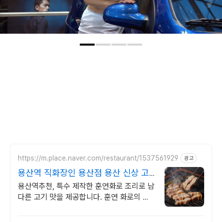
https://m.place.naver.com/restaurant/1537561929
광고
용산역 직화장인 용산점 용산 신상 고
기 맛집!
용산역추천, 특수 제작한 훈연화로 조리로 남
다른 고기 맛을 제공합니다. 훈연 화로의 깊
은 풍미와 감각적인 인테리어로 한번 방문하
면 꼭 다시 찾게 되는 곳