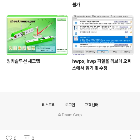
불가
잉카솔루션 체크텝
hwpx, hwp 파일을 리브레 오피
스에서 읽기 및 수정
의안내
티스토리
로그인
고객센터
© Daum Corp.
0
0