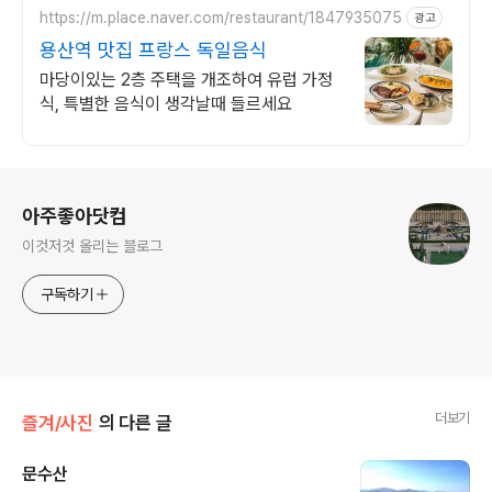
https://m.place.naver.com/restaurant/1847935075
광고
용산역 맛집 프랑스 독일음식
마당이있는 2층 주택을 개조하여 유럽 가정
식, 특별한 음식이 생각날때 들르세요
로그 정보
아주좋아닷컴
이것저것 올리는 블로그
구독하기
더보기
즐겨/사진
의 다른 글
문수산
글 내용