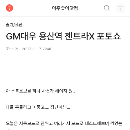
검색하기
아주좋아닷컴
티스토리
즐겨/사진
GM대우 용산역 젠트라X 포토쇼
조~~ 아
2007. 11. 17. 22:40
아 스트로보를 하나 사건가 해야지 원..
다들 흔들리고 어둡고.... 장난아님...
오늘은 자동모드로 안찍고 여러가지 모드로 테스트해보며 찍었는