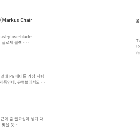
약 https://ticket.interpark.com/TPGoodsList.asp?
트
p.eco-i.or.kr/reservation/camp/camping.asp?
위
w.auc.or.kr/bmacamp/main/view 천왕산가족캠핑장
터
arkus Chair
플
공
러
그
ust-glose-black-
인
방
T
트 글로세 블랙 -
To
문
세 블랙. 의자의 각도와 높이
자
Ye
 있습니다. 메시 소재의 등
수
.com이케아 마르쿠스 의자
우 튼튼해서 만족하며 사용
 왼쪽 머리 지지부분은 가
길래 Ph 메타를 가장 저렴
가 발생함이 부분만 이케아에
 제품인데, 유튜브에서도 산
 검색해 봄..
다고 하고 배터리도 필요없
는 전혀 측정되지 않음 그래
/℉),습도)가 측정되고 9V
, 위 제품에 비하면 그래도
 따라서 이왕이면 조금 더
고 이 제품이 완전 고급형
근에 좀 필요성이 생겨 다
ww.aliexpress..
 맞을 듯
yi-Wireless-
Ants Night Vision 720P