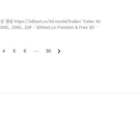
ht Vision) Original
reless Webcam Security
.uk 아무튼 알리에서 중국 내수모
s://3dhunt.co/3d-model/trailer/ Trailer 3D
.BLEND, .DWG, .DXF - 3DHunt.co Premium & Free 3D
ch as films, visualizations, games, VR etc. 3D
ownload in several formats including MAX, STL, FBX,
4
5
6
···
30