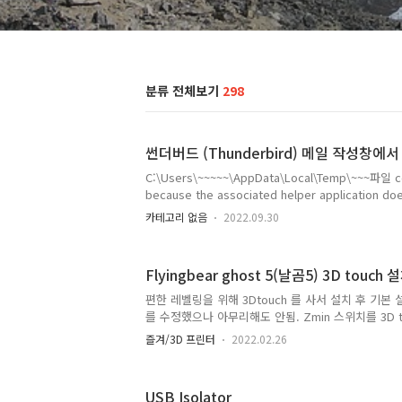
분류 전체보기
298
썬더버드 (Thunderbird) 메일 작성창
C:\Users\~~~~~\AppData\Local\Temp\~~~파일 c
because the associated helper application doe
association in your preferences. 이럴 경우 아
카테고리 없음
2022.09.30
연 후 pdfjs.disabled 설정을 아래와 같이 true로 
https://www.reddit.com/r/Thunderbird/comm
ttachments_while_composing/
Flyingbear ghost 5(날곰5) 3D touch 
편한 레벨링을 위해 3Dtouch 를 사서 설치 후 기본 설
를 수정했으나 아무리해도 안됨. Zmin 스위치를 3D t
로빙이 x,y 모두 0,0 에서만 되니깐 3D touch 핀
즐겨/3D 프린터
2022.02.26
즐과 배드가 닿아 급하게 전원을 꺼야 했음. 문제점 
는 marlin 펌웨어를 사용하면 된다고 함 (Klippe
제외) 날곰사고 후회한게 영문 커뮤니티는 별로 없고,
USB Isolator
티가 그나마 활성화되어 있어 자료를 찾기가 매우 힘들