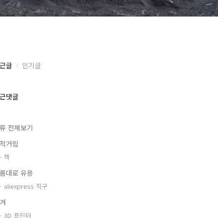
근글
인기글
근댓글
류 전체보기
적거림
책
름대로 유용
aliexpress 직구
겨
3D 프린터