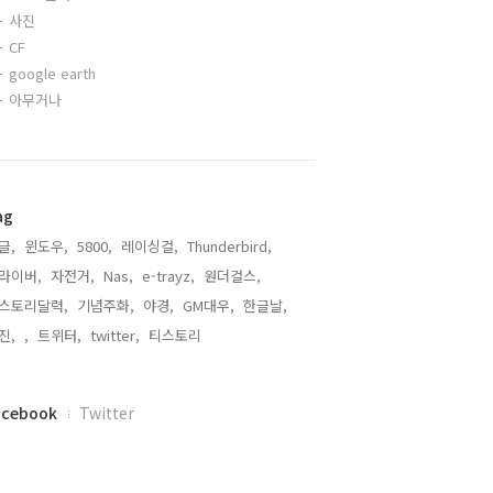
사진
CF
google earth
아무거나
ag
글,
윈도우,
5800,
레이싱걸,
Thunderbird,
라이버,
자전거,
Nas,
e-trayz,
원더걸스,
스토리달력,
기념주화,
야경,
GM대우,
한글날,
진,
,
트위터,
twitter,
티스토리,
acebook
Twitter