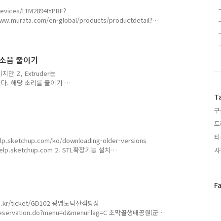
PA8과 PA11을 사용함 (핀
Devices/LTM2894IYPBF?
w.murata.com/en-global/products/productdetail?
DC converter|Power Products|Murata Manufacturing
ts with similar specifications” button, the
are displayed as sea..
er 소음 줄이기
만 Z, Extruder는
다. 해당 소리를 줄이기 위
 조금 변경하면 저소음으로 출
T
ss 또는 국내 몰에서 2.
구
 OFF GND 포인트는 아래
/MKS-Robin-Nano-
드
0Nano%20V1.3_002/MKS
티
tHu..
p.sketchup.com/ko/downloading-older-versions
p help.sketchup.com 2. STL확장기능 설치
사
Hub - SketchUp/sketchup-stl: A SketchUp Ruby
ile format import and export. A SketchUp Ruby
e format i..
페
F
이
co.kr/ticket/GD102 광명도덕산캠핑장
스
mpReservation.do?menu=d&menuFlag=C 초막골생태공원(군
북