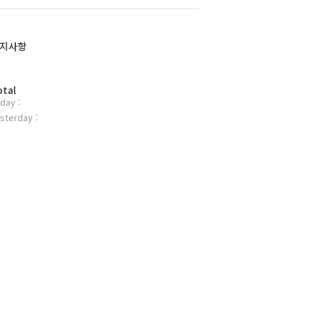
지사항
otal
day :
sterday :