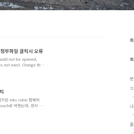
최
최
근
에서 첨부파일 클릭시 오류
글
과
ould not be opened,
최
인
s not exist. Change the
기
래 차참고하여 config editor
글
변경
분
ents/qrpmnb/cant_open_a
끄
설치
치된 mks robin 펌웨어
ouch로 바꿨는데, 센서 프
나
이 베드를 인식하지 못하고 노
해결을 위해서 찾아본 바로
r는 라즈베리파이가 필요하므로
즐
 이탈리아, 러시아 커뮤니
었음 내 프린터는 MKS