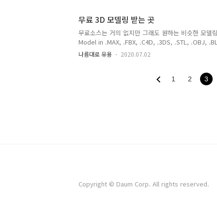
Smart Wireless Webcam Security IP Camera (Nig
Xiaomi Xiaoyi Ants Night Vision 720P Smart Wi
무료 3D 모델링 받는 곳
IP Camera (Night Vision) www.amazon.co
델 샀던 것..
무료소스는 거의 없지만 그래도 원하는 비슷한 모델링은 찾음 http
Model in .MAX, .FBX, .C4D, .3DS, .STL, .OBJ, 
models ready to be used in your CG projects su
나름대로 유용
2020.07.02
Models and 3D Print Models are available for d
3DS, C4D, OBJ, BLEND, DWG, DXF, L..
1
2
3
Copyright © Daum Corp. All rights reserved.