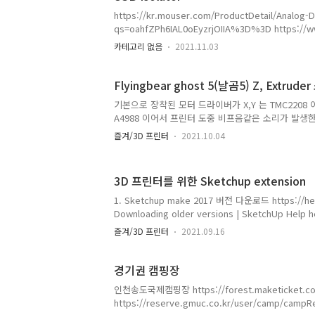
Robin Nano V1.3 이 설치되어 있었고, 아래와 같이 
https://kr.mouser.com/ProductDetail/Analog-
순서 주의) https://github..
qs=oahfZPh6IAL0oEyzrjOIIA%3D%3D https://ww
partno=NMUSB202MC NMUSB202MC|Isolated DC-
카테고리 없음
2021.11.03
Co., Ltd. When you click the “Search for produc
specifications of the corresponding products 
Flyingbear ghost 5(날곰5) Z, Extrud
기본으로 장착된 모터 드라이버가 X,Y 는 TMC2208 이지
A4988 이어서 프린터 도중 비프음같은 소리가 발생한
해서 Z, E의 A4988을 TMC2208로 바꾸고 설정을
즐겨/3D 프린터
2021.10.04
력이 가능하다 1. TMC2208 2개 구입 알리 Aliexpre
GND와 가변저항의 DC 전압 측정 후 기록 한 뒤 전원
중 나무거나 https://github.com/makerbase-mks
3D 프린터를 위한 Sketchup extension
V1.X/blob/master/hardware/MKS%20Robin%2
%20Robin%20Nano%20V1.3_002%20PIN.pdf Gi
1. Sketchup make 2017 버전 다운로드 https://hel
Downloading older versions | SketchUp Hel
https://github.com/SketchUp/sketchup-stl Git
즐겨/3D 프린터
2021.09.16
Extension that adds STL (STereoLithography) f
Extension that adds STL (STereoLithography) fil
경기권 캠핑장
인천송도국제캠핑장 https://forest.maketicket.
https://reserve.gmuc.co.kr/user/camp/ca