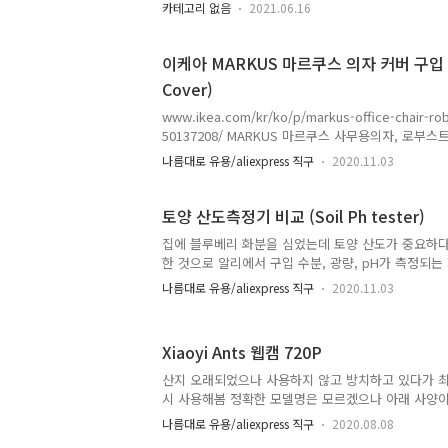
포) https://gunpouc.or.kr/fmcs/682 인터파크 캠핑예
카테고리 없음
2021.06.16
Ca=Les&SubCa=Camp 송도스포츠파크캠핑장 https://ss
mNo=MC010000000 안양병목안캠핑장 https://ww
https:..
이케아 MARKUS 마르쿠스 의자 커버 구입 (M
Cover)
www.ikea.com/kr/ko/p/markus-office-chair-rob
50137208/ MARKUS 마르쿠스 사무용의자, 로부스
IKEAMARKUS 마르쿠스 사무용의자, 로부스트 글로
나름대로 유용/aliexpress 직구
2020.11.03
를 마음대로 조절할 수 있어 오랫동안 편하게 앉을 수
받이 덕분에 공기가 잘 순환되어 바쁠 때www.ikea
를 구입했는데 비용도 저렴한편이고 제품 자체도 매
토양 산도측정기 비교 (Soil Ph tester)
중 제품설명에는 천연가죽 재질로 나와있는데, 문제는
집에 블루베리 화분을 심었는데 토양 산도가 중요하다
죽이 아닌듯..사용하다보니 해어져서 검은 부스러기
한 것으로 알리에서 구입 수분, 광량, pH가 측정되는
서 따로 팔지 않으므로 교체할 수 없으므로 의자커버를
도측정지와 해당 제품을 비교시 pH가 비교적 정확했
나름대로 유용/aliexpress 직구
2020.11.03
어 구입하였으나, 광량 및 수분은 잘 측정되지만 pH
서 아래 제품으로 새로 구입함 5가지(pH,광량,온도(℃
배터리를 사용 정확한 pH값을 몰라 비교할 순 없지만
Xiaoyi Ants 웹캠 720P
화분에 따라서 pH 값이 바뀌는걸 보면 대강은 맞는듯
비싼제품으로 한방에 구입하는게 중요 포인트 (그렇다
산지 오래되었으나 사용하지 않고 방치하고 있다가 최
은 아니지만) 위 제품은 아래 링크를 통해서 구입 가능함 w
시 사용해봄 정확한 모델명은 모르겠으나 아래 사양이
https://www.amazon.co.uk/Original-Xiaomi-Xiao
나름대로 유용/aliexpress 직구
2020.08.08
Security/dp/B014IPFK02 Original Xiaomi Xiaoyi 