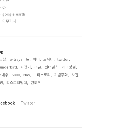
사진
CF
google earth
아무거나
ag
글날,
e-trayz,
드라이버,
트위터,
twitter,
underbird,
자전거,
구글,
원더걸스,
레이싱걸,
M대우,
5800,
Nas,
,
티스토리,
기념주화,
사진,
경,
티스토리달력,
윈도우,
acebook
Twitter