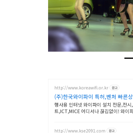
http://www.koreawifi.or.kr
광고
(주)한국와이파이 특허,벤처 빠른
행사용 인터넷 와이파이 설치 전문,전시,
트,ICT,MICE 어디서나 끊김없이! 와
을 가진 전문성있는 기업
http://www.kse2091.com
광고