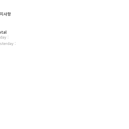
지사항
otal
day :
sterday :