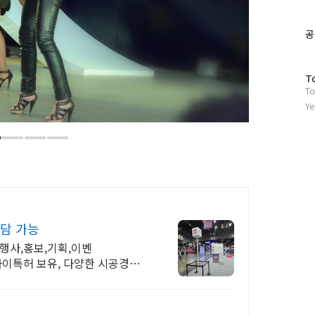
위
터
플
공
러
그
인
방
T
To
문
자
Ye
수
상담 가능
행사,홍보,기획,이벤
이파이특허 보유, 다양한 시공경험