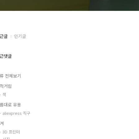
근글
인기글
근댓글
류 전체보기
적거림
책
름대로 유용
aliexpress 직구
겨
3D 프린터