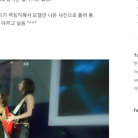
리기 꺼림직해서 모델만 나온 사진으로 올려 봄.
끼고 싶음 *^^*
T
한
Th
G
야
페
F
이
스
북
트