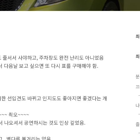
최
최
근
글
과
최
 줄서서 사야하고, 주차장도 완전 난리도 아니었음
인
 다음날 보고 싶으면 또 다시 표를 구매해야 함.
기
글
분
끄
대한 선입견도 바뀌고 인지도도 좋아지면 좋겠다는 개
나
~ 쵝오~~~~
 나오셔서 공연하시는 것도 인상 깊었음.
즐
,, 별다른 볼거리는 없음.