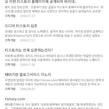
오 이런 티스토리 홈페이지에 공개되어 버리네..
좋지 않은 현상인데... 쓰잘데기 없는 글들이 티스토리 홈페이지에 올라가는구나.. 뭐
나야 별 상관은 없지만 제목만 보고 낚였다고 생각하는 분들이 늘어날지도 모르겠
군.. 보호나 비밀글로 해놓으면 로그인한 상태에서만 볼 수 있으니 이것도 불편하고..
끄적거림
2006.07.13
발행을 선택했을때만 티스토리와 이올린에 올라가면 좋겠는데 과연 가능할지?
드디어 티스토리 입주
초대장 얻으려고 참 많이도 노력했다.. 솔직히 화도 나더라.. 하지만 빈번히 실패하고
말았는데 karma7님의 초청으로 간신히 초대장을 얻을 수 있었다. 도메인 설정도 마
쳤고, 잘 쓰는 일만 남았다. 스킨편집이라던가 몇몇 불편한 점(플러그인등 내맘대로
끄적거림
2006.07.12
할 수 없는 부분)이 보이기는 하지만 계정용량의 압박에서 벗어난다는 사실만으로도
큰 장점이 되겠다. 도메인 설정은 dns가 변경되는데 시간이 걸리므로 언제쯤 될지 모
티스토리는 언제 오픈하는건지?
르겠지만 설정에 이상이 없다면 곧 가능하리라 본다. 물론 설정을 잘못했으면 낭패
씨밤쾅!요즘에는 공지도 안나오고 아무말이 없으니 초대장 원하는 댓글만 난무한다.
ㅡ.ㅡ
나도 초대장 원하지만 정말 이렇게까지 구걸해야 하는건가?치사하게도 느껴지지만
첫 블로그를 태터로 했으니 다른 블로그로 옮기기 힘들고옮긴다고 해도 특별히 좋아
끄적거림
2006.07.08
지지는 않을거라 생각되기에 무턱대고 기다릴 수 밖에없다. --;초대장 발급은 그만하
고 정식오픈이나 했으면 한다.
태터기반 블로그서비스 이노리
우연찮게 알게된 사이트 http://innori.com/태터에서 준비중인 티스토리는 현재 초
대장이 있어야만 이용이 가능하지만 이노리는현재 회원가입이 가능한 듯 하다.무제
한 용량, 트래픽이라는 장점을 가지고 있고 곧 도메인 포워딩도 서비스된다고 하는데
끄적거림
2006.06.03
분명 언젠가는 제약이 따르겠지만 현재로서는 블로깅을 시작하는데 있어서 최선의
방법이아닌가 싶다.티스토리는 작성되는 글들마다 초대장을 구하는 댓글만 무성할
tistory.com
뿐 아직까지 언제 정식서비스가제공될지 몰라 내심 기대만 하고 있지만 어디든지 도
태터툴즈에서 또 다시 일냈다. 다음과 협력해서 설치형블로그를 제공하겠다는 것인
메인포워딩 지원되는 것만 지원된다면 옮기고 싶은건 사실이다.
데... 그렇게된다면 굳이 유료로 호스팅을 이용할 필요가 없을 것이고 장기적으로보