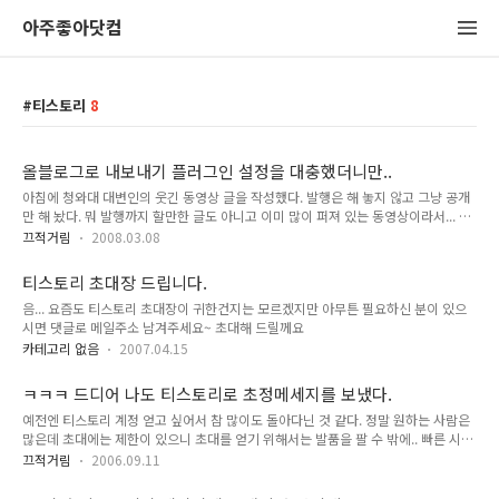
아주좋아닷컴
티스토리
8
올블로그로 내보내기 플러그인 설정을 대충했더니만..
아침에 청와대 대변인의 웃긴 동영상 글을 작성했다. 발행은 해 놓지 않고 그냥 공개
만 해 놨다. 뭐 발행까지 할만한 글도 아니고 이미 많이 퍼져 있는 동영상이라서... 리
퍼러로그를 봤는데 올블로그에서 접속된 흔적들이 꽤 많아서 놀람. 이유가 뭘까? 이
끄적거림
2008.03.08
것은 내가 원했던 것이 아닌데.. 라고 생각하며, 원인에 대한 이유를 찾아보니 올블로
그로 내보내기 플러그인의 기본값이 공개만 해도 올블로그로 전송되게 되어 있었던
티스토리 초대장 드립니다.
것이다. 지금은 발행을 해야만 올블로그로 전송되게 바꿨고, 개인적으로 발행은 잘
음... 요즘도 티스토리 초대장이 귀한건지는 모르겠지만 아무튼 필요하신 분이 있으
안하니까 별로 영양가도 없는 글이 올블로그 및 티스토리로 전송되지는 않을 것임.
시면 댓글로 메일주소 남겨주세요~ 초대해 드릴께요
아무튼 갑자기 올블로그에서 많이 접속해 오는 것을 보니 조금 당황했고, 역시나 올
블로그 인기가 많긴 많은가보다 라고 생각됨
카테고리 없음
2007.04.15
ㅋㅋㅋ 드디어 나도 티스토리로 초정메세지를 보냈다.
예전엔 티스토리 계정 얻고 싶어서 참 많이도 돌아다닌 것 같다. 정말 원하는 사람은
많은데 초대에는 제한이 있으니 초대를 얻기 위해서는 발품을 팔 수 밖에.. 빠른 시일
내에 정식서비스나 제공되면 좋겠구만.. 아직까지 뭔가 해결이 덜 된듯..티스토리 공
끄적거림
2006.09.11
지를 보니 초대를 원하시는 분이 많이 계셔서 순차적으로 초대해드렸는데잘 들 쓰셨
으면 좋겠삼~ ㅋㅋ